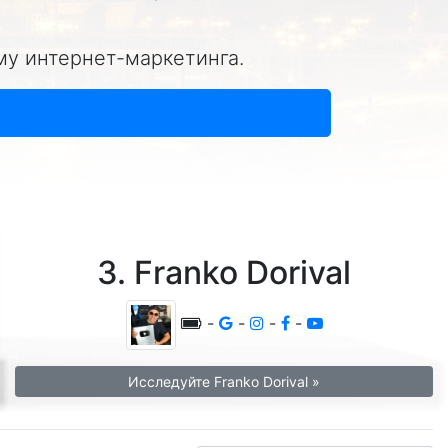
му интернет-маркетинга.
3. Franko Dorival
-
-
-
-
Исследуйте Franko Dorival »