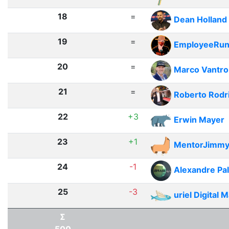
18
=
Dean Holland
19
=
EmployeeRu
20
=
Marco Vantro
21
=
Roberto Rodr
22
+3
Erwin Mayer
23
+1
MentorJimm
24
-1
Alexandre Pa
25
-3
uriel Digital 
Σ