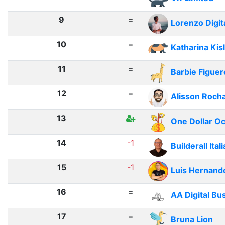
9
=
Lorenzo Digit
10
=
Katharina Kis
11
=
Barbie Figuer
12
=
Alisson Roch
13
One Dollar O
14
-1
Builderall Itali
15
-1
Luis Hernand
16
=
AA Digital Bu
17
=
Bruna Lion