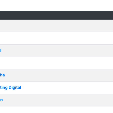
l
cha
ng Digital
an