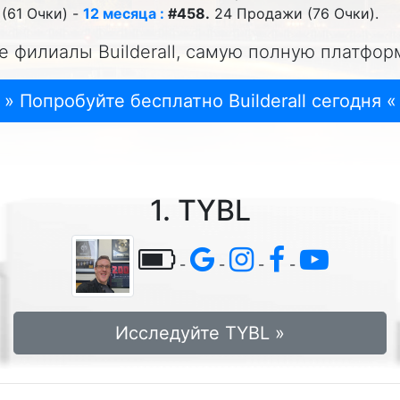
(61 Очки) -
12 месяца :
#458.
24 Продажи (76 Очки).
е филиалы Builderall, самую полную платфор
» Попробуйте бесплатно Builderall сегодня «
1. TYBL
-
-
-
-
Исследуйте TYBL »