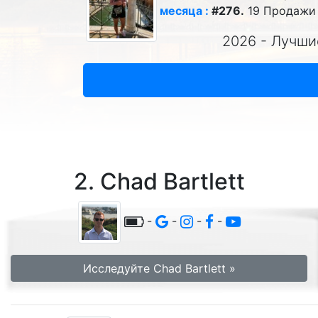
месяца :
#276.
19 Продажи 
2026 - Лучши
2. Chad Bartlett
-
-
-
-
Исследуйте Chad Bartlett »