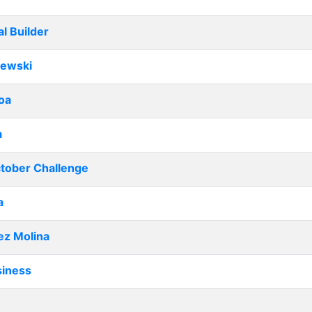
al Builder
lewski
oa
a
ctober Challenge
a
ez Molina
siness