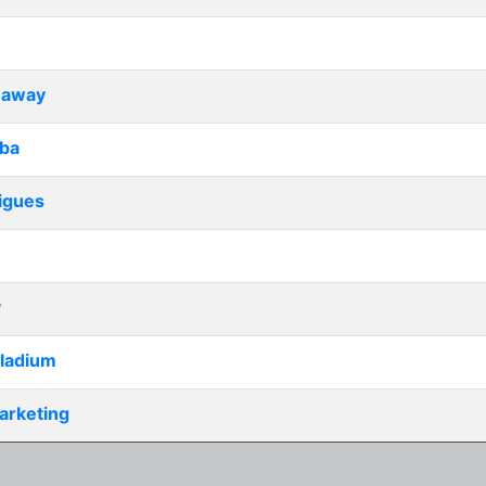
naway
ba
igues
y
lladium
Marketing