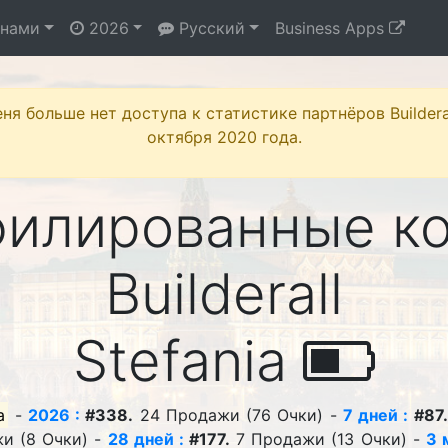
 нами
2026
Русский
Business Apps
ня больше нет доступа к статистике партнёров Buildera
октября 2020 года.
филированные к
Builderall
Stefania
a
-
2026 :
#338.
24 Продажи (76 Очки) -
7 дней :
#87.
и (8 Очки) -
28 дней :
#177.
7 Продажи (13 Очки) -
3 