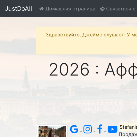
JustDoAll
Домашняя страница
Связаться с
Здравствуйте, Джеймс слушает: У ме
2026 : Аф
Stefani
-
-
-
Продаж