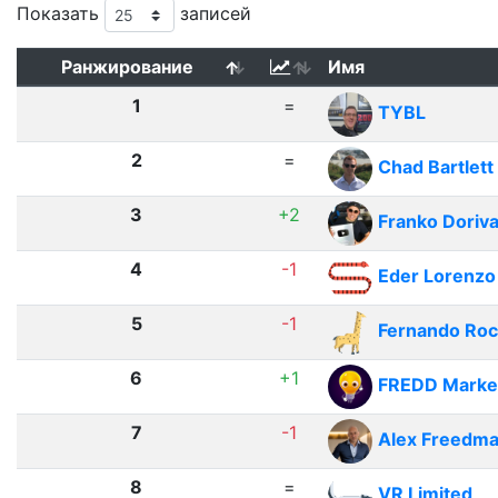
Показать
записей
Ранжирование
Имя
1
=
TYBL
2
=
Chad Bartlett
3
+2
Franko Doriva
4
-1
Eder Lorenzo
5
-1
Fernando Ro
6
+1
FREDD Marketi
7
-1
Alex Freedm
8
=
VR Limited