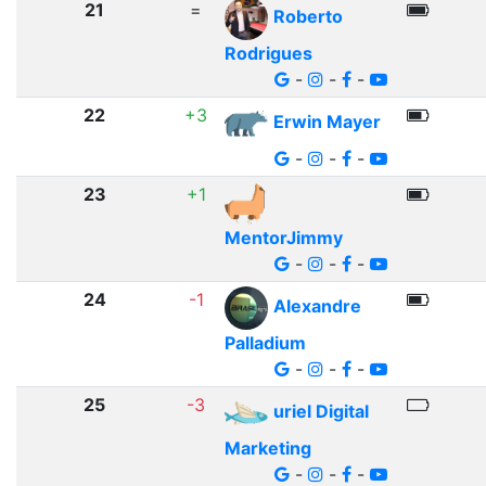
21
=
Roberto
Rodrigues
-
-
-
22
+3
Erwin Mayer
-
-
-
23
+1
MentorJimmy
-
-
-
24
-1
Alexandre
Palladium
-
-
-
25
-3
uriel Digital
Marketing
-
-
-