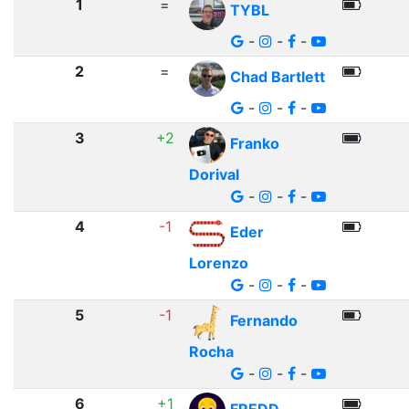
1
=
TYBL
-
-
-
2
=
Chad Bartlett
-
-
-
3
+2
Franko
Dorival
-
-
-
4
-1
Eder
Lorenzo
-
-
-
5
-1
Fernando
Rocha
-
-
-
6
+1