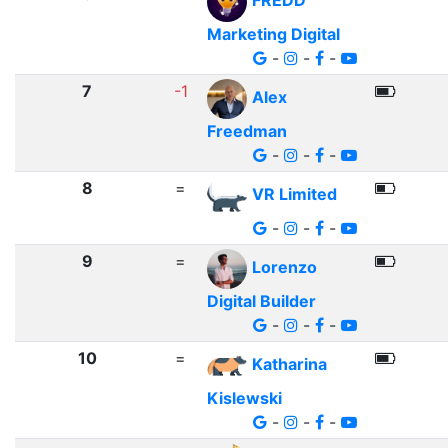
FREDD
Marketing Digital
-
-
-
7
-1
Alex
Freedman
-
-
-
8
=
VR Limited
-
-
-
9
=
Lorenzo
Digital Builder
-
-
-
10
=
Katharina
Kislewski
-
-
-