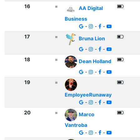
16
=
AA Digital
Business
-
-
-
17
=
Bruna Lion
-
-
-
18
=
Dean Holland
-
-
-
19
=
EmployeeRunaway
-
-
-
20
=
Marco
Vantroba
-
-
-