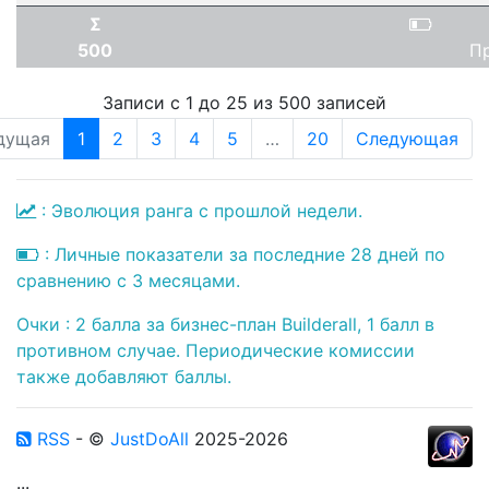
Σ
500
П
Записи с 1 до 25 из 500 записей
дущая
1
2
3
4
5
…
20
Следующая
: Эволюция ранга с прошлой недели.
: Личные показатели за последние 28 дней по
сравнению с 3 месяцами.
Очки : 2 балла за бизнес-план Builderall, 1 балл в
противном случае. Периодические комиссии
также добавляют баллы.
RSS
- ©
JustDoAll
2025-2026
...