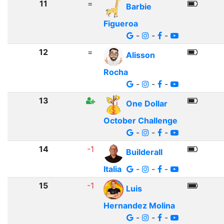
11
=
Barbie
Figueroa
-
-
-
12
=
Alisson
Rocha
-
-
-
13
One Dollar
October Challenge
-
-
-
14
-1
Builderall
Italia
-
-
-
15
-1
Luis
Hernandez Molina
-
-
-