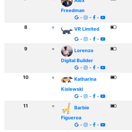
Alex
Freedman
-
-
-
8
=
VR Limited
-
-
-
9
=
Lorenzo
Digital Builder
-
-
-
10
=
Katharina
Kislewski
-
-
-
11
=
Barbie
Figueroa
-
-
-