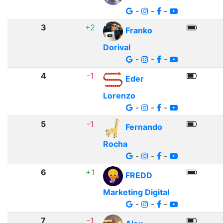
-
-
-
3
+2
Franko
Dorival
-
-
-
4
-1
Eder
Lorenzo
-
-
-
5
-1
Fernando
Rocha
-
-
-
6
+1
FREDD
Marketing Digital
-
-
-
7
-1