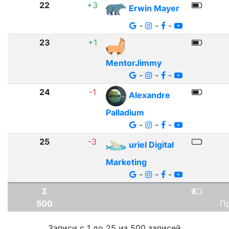
22
+3
Erwin Mayer
-
-
-
23
+1
MentorJimmy
-
-
-
24
-1
Alexandre
Palladium
-
-
-
25
-3
uriel Digital
Marketing
-
-
-
Σ
500
П
Записи с 1 до 25 из 500 записей