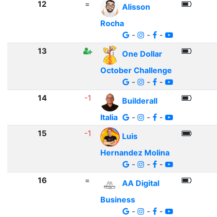
12
=
Alisson
Rocha
-
-
-
13
One Dollar
October Challenge
-
-
-
14
-1
Builderall
Italia
-
-
-
15
-1
Luis
Hernandez Molina
-
-
-
16
=
AA Digital
Business
-
-
-