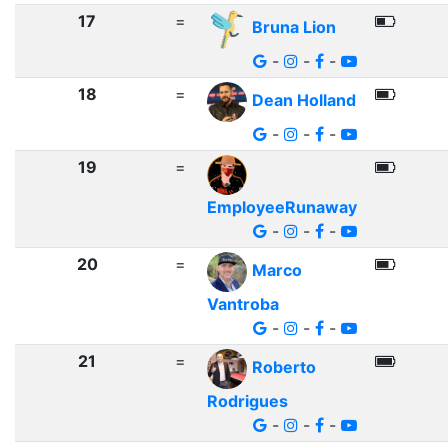
17
=
Bruna Lion
-
-
-
18
=
Dean Holland
-
-
-
19
=
EmployeeRunaway
-
-
-
20
=
Marco
Vantroba
-
-
-
21
=
Roberto
Rodrigues
-
-
-