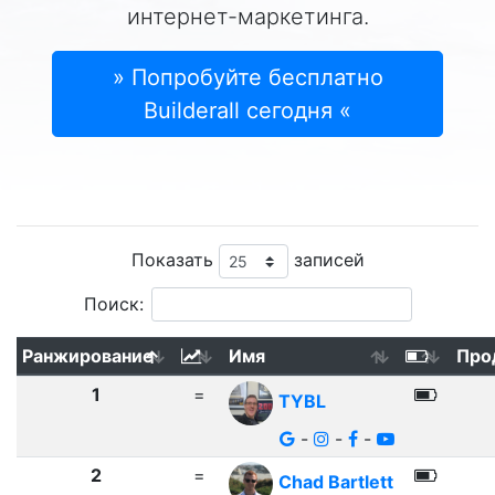
интернет-маркетинга.
» Попробуйте бесплатно
Builderall сегодня «
Показать
записей
Поиск:
Ранжирование
Имя
Про
1
=
TYBL
-
-
-
2
=
Chad Bartlett