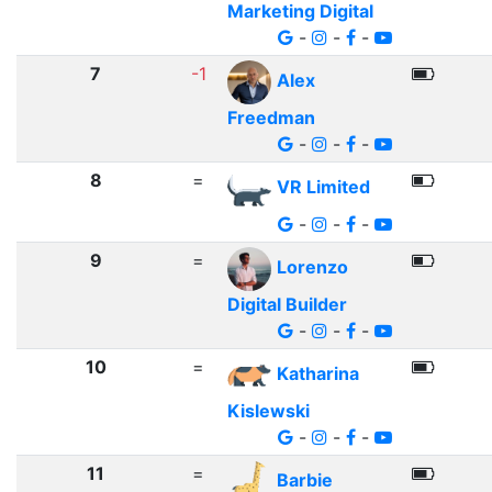
Marketing Digital
-
-
-
7
-1
Alex
Freedman
-
-
-
8
=
VR Limited
-
-
-
9
=
Lorenzo
Digital Builder
-
-
-
10
=
Katharina
Kislewski
-
-
-
11
=
Barbie