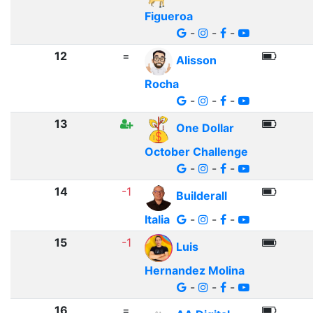
Figueroa
-
-
-
12
=
Alisson
Rocha
-
-
-
13
One Dollar
October Challenge
-
-
-
14
-1
Builderall
Italia
-
-
-
15
-1
Luis
Hernandez Molina
-
-
-
16
=