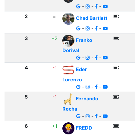
-
-
-
2
=
Chad Bartlett
-
-
-
3
+2
Franko
Dorival
-
-
-
4
-1
Eder
Lorenzo
-
-
-
5
-1
Fernando
Rocha
-
-
-
6
+1
FREDD