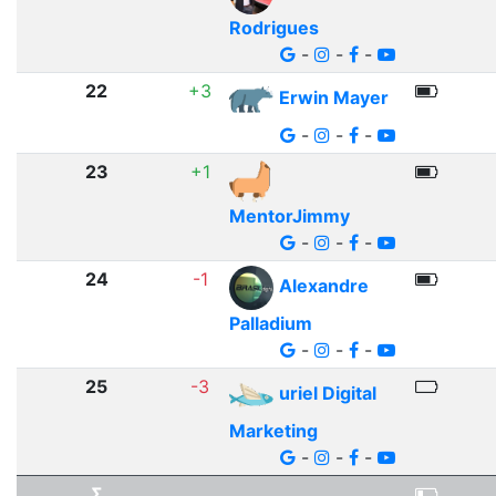
Rodrigues
-
-
-
22
+3
Erwin Mayer
-
-
-
23
+1
MentorJimmy
-
-
-
24
-1
Alexandre
Palladium
-
-
-
25
-3
uriel Digital
Marketing
-
-
-
Σ