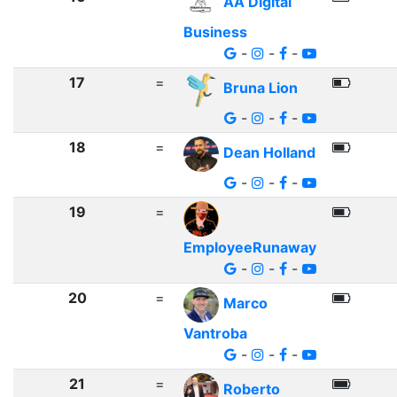
AA Digital
Business
-
-
-
17
=
Bruna Lion
-
-
-
18
=
Dean Holland
-
-
-
19
=
EmployeeRunaway
-
-
-
20
=
Marco
Vantroba
-
-
-
21
=
Roberto