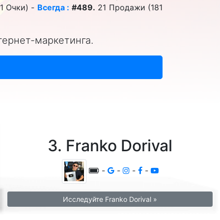
1 Очки) -
Всегда :
#489.
21 Продажи (181
тернет-маркетинга.
3. Franko Dorival
-
-
-
-
Исследуйте Franko Dorival »