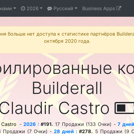
 нами
2026
Русский
Business Apps
ня больше нет доступа к статистике партнёров Buildera
октября 2020 года.
филированные к
Builderall
Claudir Castro
 Castro
-
2026 :
#191.
17 Продажи (133 Очки) -
7 дней
 Продажи (7 Очки) -
28 дней :
#278.
5 Продажи (9 О