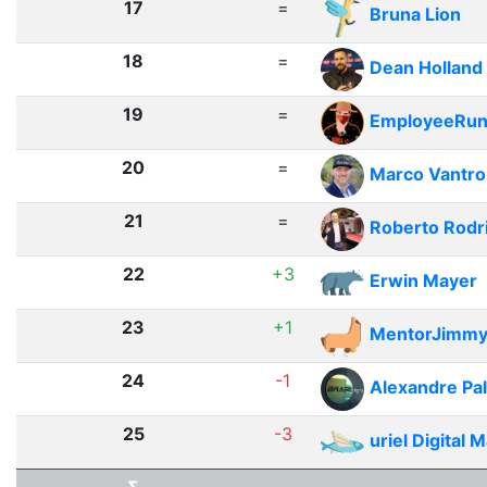
17
=
Bruna Lion
18
=
Dean Holland
19
=
EmployeeRu
20
=
Marco Vantro
21
=
Roberto Rodr
22
+3
Erwin Mayer
23
+1
MentorJimm
24
-1
Alexandre Pa
25
-3
uriel Digital 