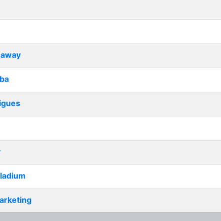
naway
ba
igues
y
lladium
Marketing