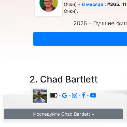
Очки) -
6 месяца :
#365.
11
Очки).
2026 - Лучшие фил
2. Chad Bartlett
-
-
-
-
Исследуйте Chad Bartlett »