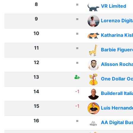
8
=
VR Limited
9
=
Lorenzo Digit
10
=
Katharina Kis
11
=
Barbie Figuer
12
=
Alisson Roch
13
One Dollar O
14
-1
Builderall Itali
15
-1
Luis Hernand
16
=
AA Digital Bu