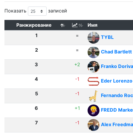
Показать
записей
Ранжирование
Имя
1
=
TYBL
2
=
Chad Bartlett
3
+2
Franko Doriva
4
-1
Eder Lorenzo
5
-1
Fernando Ro
6
+1
FREDD Marketi
7
-1
Alex Freedm