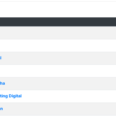
l
cha
ng Digital
an