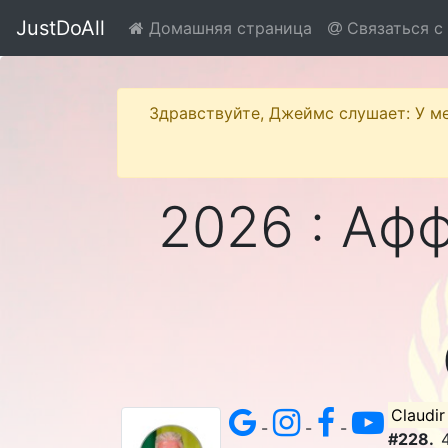
JustDoAll
Домашняя страница
Связаться с
Здравствуйте, Джеймс слушает: У ме
2026 : Аф
Claudir
-
-
-
#228.
4